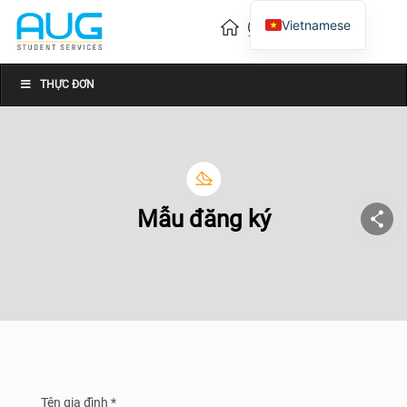
Vietnamese
English
Chinese
THỰC ĐƠN
Mẫu đăng ký
Tên gia đình *