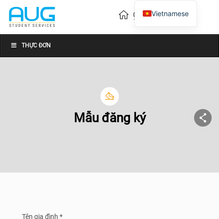
Vietnamese
English
Chinese
THỰC ĐƠN
Mẫu đăng ký
Tên gia đình *