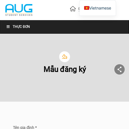
Vietnamese
English
Chinese
THỰC ĐƠN
Mẫu đăng ký
Tên gia đình *