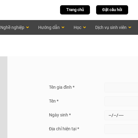
Trang chủ
Đặt câu hỏi
Nghề nghiệp
Hướng dẫn
Học
Dịch vụ sinh viên
Tên gia đình *
Tên *
Ngày sinh *
Địa chỉ hiện tại *