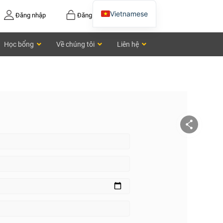
Vietnamese
Đăng nhập
Đăng ký
English
Học bổng
Về chúng tôi
Liên hệ
Chinese