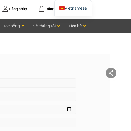
Vietnamese
Đăng nhập
Đăng ký
English
Học bổng
Về chúng tôi
Liên hệ
Chinese