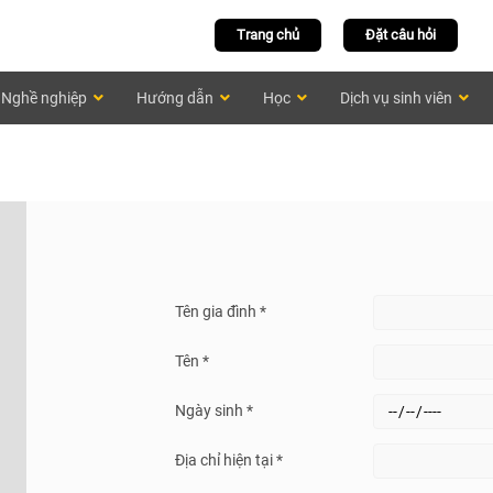
Trang chủ
Đặt câu hỏi
Nghề nghiệp
Hướng dẫn
Học
Dịch vụ sinh viên
Tên gia đình *
Tên *
Ngày sinh *
Địa chỉ hiện tại *