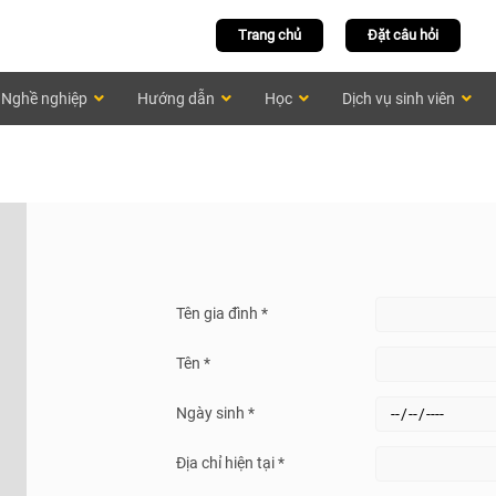
Trang chủ
Đặt câu hỏi
Nghề nghiệp
Hướng dẫn
Học
Dịch vụ sinh viên
Tên gia đình *
Tên *
Ngày sinh *
Địa chỉ hiện tại *