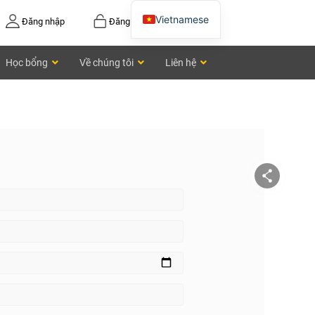
Vietnamese
Đăng nhập
Đăng ký
English
Học bổng
Về chúng tôi
Liên hệ
Chinese