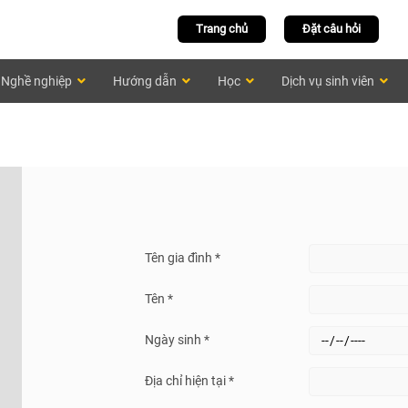
Trang chủ
Đặt câu hỏi
Nghề nghiệp
Hướng dẫn
Học
Dịch vụ sinh viên
Tên gia đình *
Tên *
Ngày sinh *
Địa chỉ hiện tại *