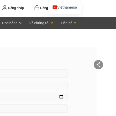
Vietnamese
Đăng nhập
Đăng ký
English
Học bổng
Về chúng tôi
Liên hệ
Chinese