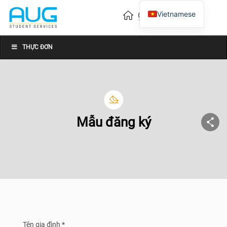
Vietnamese
English
Chinese
THỰC ĐƠN
Mẫu đăng ký
Tên gia đình *