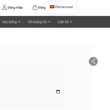
Vietnamese
Đăng nhập
Đăng ký
English
Học bổng
Về chúng tôi
Liên hệ
Chinese