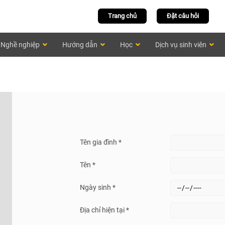
Trang chủ
Đặt câu hỏi
Nghề nghiệp
Hướng dẫn
Học
Dịch vụ sinh viên
Tên gia đình *
Tên *
Ngày sinh *
Địa chỉ hiện tại *