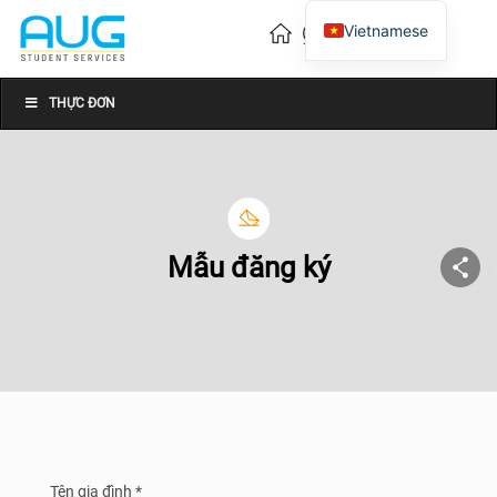
Vietnamese
English
Chinese
THỰC ĐƠN
Mẫu đăng ký
Tên gia đình *