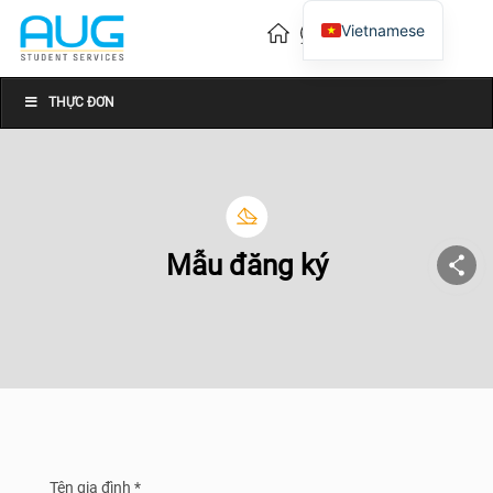
Vietnamese
English
Chinese
THỰC ĐƠN
Mẫu đăng ký
Tên gia đình *