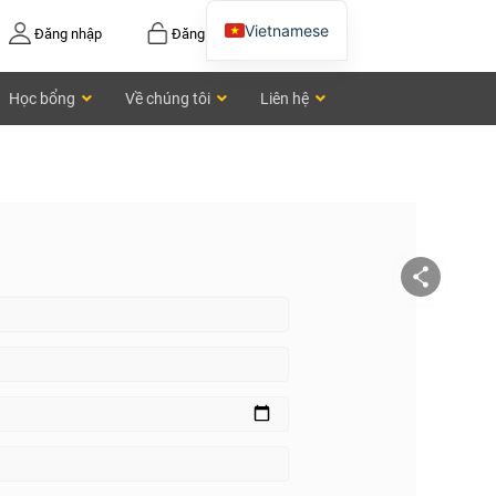
Vietnamese
Đăng nhập
Đăng ký
English
Học bổng
Về chúng tôi
Liên hệ
Chinese