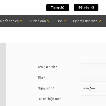
Trang chủ
Đặt câu hỏi
Nghề nghiệp
Hướng dẫn
Học
Dịch vụ sinh viên
Tên gia đình *
Tên *
Ngày sinh *
Địa chỉ hiện tại *