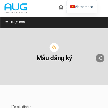
Vietnamese
English
Chinese
THỰC ĐƠN
Mẫu đăng ký
Tên gia đình *