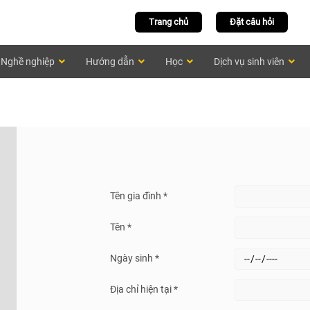
Trang chủ
Đặt câu hỏi
Nghề nghiệp
Hướng dẫn
Học
Dịch vụ sinh viên
Tên gia đình *
Tên *
Ngày sinh *
Địa chỉ hiện tại *