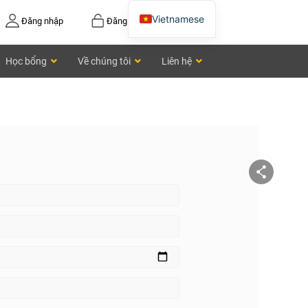
Vietnamese
Đăng nhập
Đăng ký
English
Học bổng
Về chúng tôi
Liên hệ
Chinese