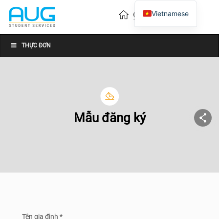
Vietnamese
English
Chinese
THỰC ĐƠN
Mẫu đăng ký
Tên gia đình *