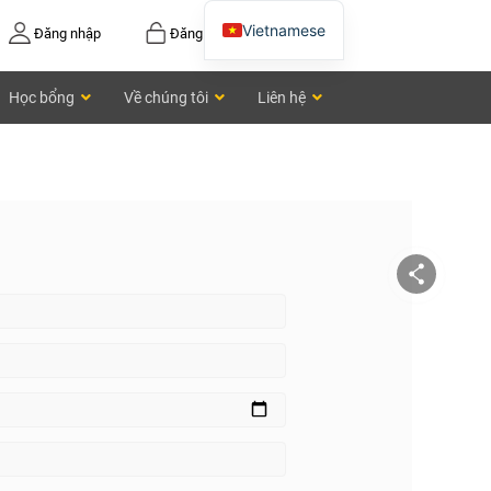
Vietnamese
Đăng nhập
Đăng ký
English
Học bổng
Về chúng tôi
Liên hệ
Chinese