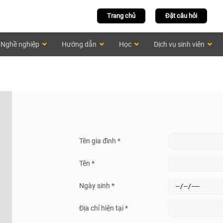
Trang chủ
Đặt câu hỏi
Nghề nghiệp
Hướng dẫn
Học
Dịch vụ sinh viên
Tên gia đình *
Tên *
Ngày sinh *
Địa chỉ hiện tại *