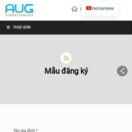
Vietnamese
English
Chinese
THỰC ĐƠN
Mẫu đăng ký
Tên gia đình *