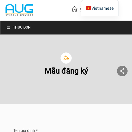
Vietnamese
English
Chinese
THỰC ĐƠN
Mẫu đăng ký
Tên gia đình *