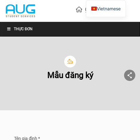
Vietnamese
English
Chinese
THỰC ĐƠN
Mẫu đăng ký
Tên gia đình *