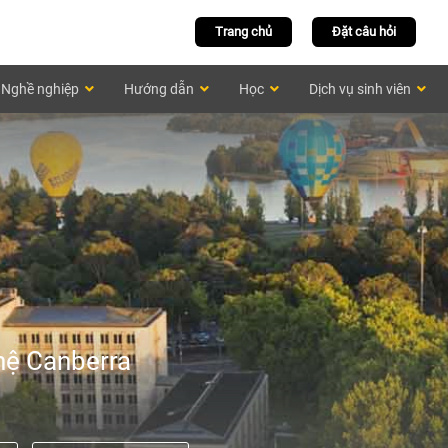
Trang chủ
Đặt câu hỏi
Nghề nghiệp
Hướng dẫn
Học
Dịch vụ sinh viên
hệ Canberra