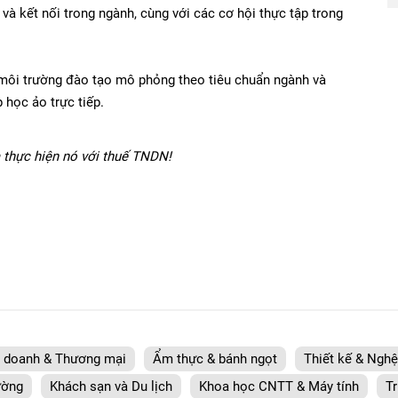
và kết nối trong ngành, cùng với các cơ hội thực tập trong
 môi trường đào tạo mô phỏng theo tiêu chuẩn ngành và
 học ảo trực tiếp.
 thực hiện nó với thuế TNDN!
h doanh & Thương mại
Ẩm thực & bánh ngọt
Thiết kế & Nghệ 
ường
Khách sạn và Du lịch
Khoa học CNTT & Máy tính
Tr