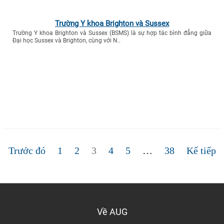
Trường Y khoa Brighton và Sussex
Trường Y khoa Brighton và Sussex (BSMS) là sự hợp tác bình đẳng giữa
Đại học Sussex và Brighton, cùng với N..
Phân
trang
Trang
Trang
Trang
Trang
Trang
Trang
Trước đó
1
2
3
4
5
…
38
Kế tiếp
bài
viết
Về AUG