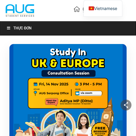
Vietnamese
English
Chinese
THỰC ĐƠN