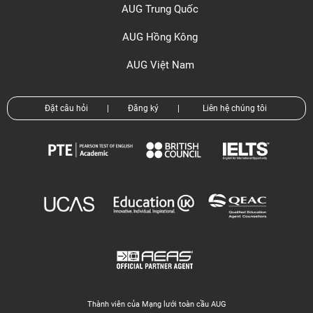
AUG Trung Quốc
AUG Hồng Kông
AUG Việt Nam
Đặt câu hỏi
|
Đăng ký
|
Liên hệ chúng tôi
Thành viên của Mạng lưới toàn cầu AUG