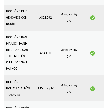
HỌC BỔNG PHD
Mở ngay bây
GENOMICS CON
A$28,092
giờ
NGƯỜI
HỌC BỔNG BẢN
ĐỊA USC - DANH
HIỆU, BẰNG CAO
Mở ngay bây
A$4.000
THEO NGHIÊN
giờ
CỨU HOẶC SAU
ĐẠI HỌC
HỌC BỔNG
Mở ngay bây
NGHIÊN CỨU NỀN
25% học phí
giờ
TẢNG UTS