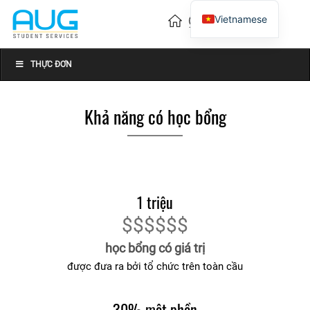
Vietnamese
English
Chinese
THỰC ĐƠN
Khả năng có học bổng
1 triệu
$$$$$$
học bổng có giá trị
được đưa ra bởi tổ chức trên toàn cầu
30% một phần