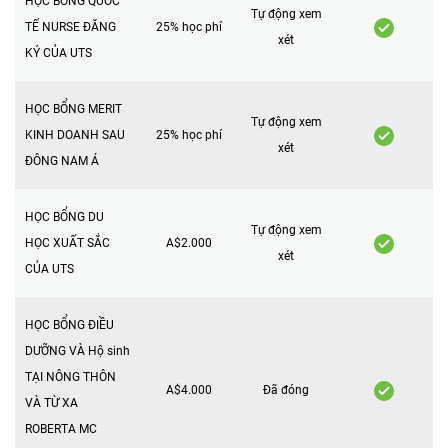
HỌC BỔNG QUỐC
Tự động xem
TẾ NURSE ĐĂNG
25% học phí
xét
KÝ CỦA UTS
HỌC BỔNG MERIT
Tự động xem
KINH DOANH SAU
25% học phí
xét
ĐÔNG NAM Á
HỌC BỔNG DU
Tự động xem
HỌC XUẤT SẮC
A$2.000
xét
CỦA UTS
HỌC BỔNG ĐIỀU
DƯỠNG VÀ Hộ sinh
TẠI NÔNG THÔN
A$4.000
Đã đóng
VÀ TỪ XA
ROBERTA MC