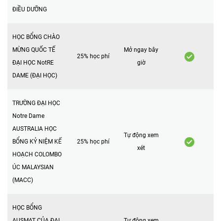
ĐIỀU DƯỠNG
HỌC BỔNG CHÀO
MỪNG QUỐC TẾ
Mở ngay bây
25% học phí
ĐẠI HỌC NotRE
giờ
DAME (ĐẠI HỌC)
TRƯỜNG ĐẠI HỌC
Notre Dame
AUSTRALIA HỌC
Tự động xem
BỔNG KỶ NIỆM KẾ
25% học phí
xét
HOẠCH COLOMBO
ÚC MALAYSIAN
(MACC)
HỌC BỔNG
AUSMAT CỦA ĐẠI
Tự động xem