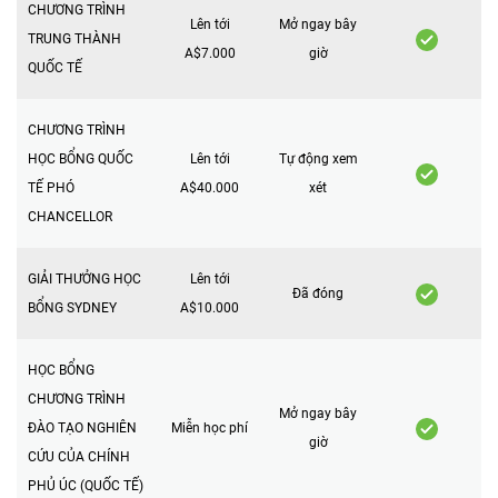
CHƯƠNG TRÌNH
Lên tới
Mở ngay bây
TRUNG THÀNH
A$7.000
giờ
QUỐC TẾ
CHƯƠNG TRÌNH
HỌC BỔNG QUỐC
Lên tới
Tự động xem
TẾ PHÓ
A$40.000
xét
CHANCELLOR
GIẢI THƯỞNG HỌC
Lên tới
Đã đóng
BỔNG SYDNEY
A$10.000
HỌC BỔNG
CHƯƠNG TRÌNH
Mở ngay bây
ĐÀO TẠO NGHIÊN
Miễn học phí
giờ
CỨU CỦA CHÍNH
PHỦ ÚC (QUỐC TẾ)