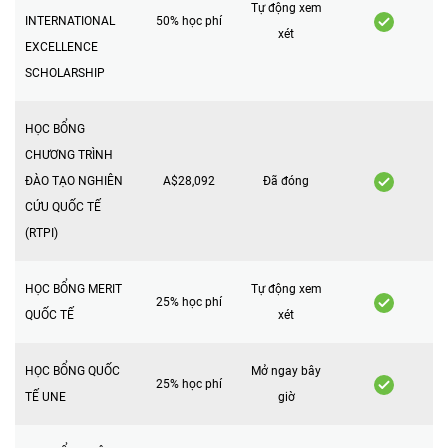
Tự động xem
INTERNATIONAL
50% học phí
xét
EXCELLENCE
SCHOLARSHIP
HỌC BỔNG
CHƯƠNG TRÌNH
ĐÀO TẠO NGHIÊN
A$28,092
Đã đóng
CỨU QUỐC TẾ
(RTPI)
HỌC BỔNG MERIT
Tự động xem
25% học phí
QUỐC TẾ
xét
HỌC BỔNG QUỐC
Mở ngay bây
25% học phí
TẾ UNE
giờ