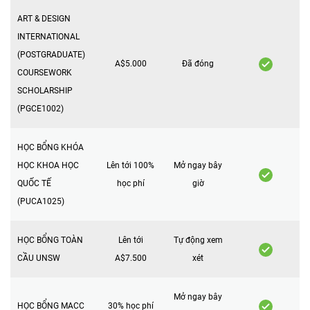
ART & DESIGN
INTERNATIONAL
(POSTGRADUATE)
A$5.000
Đã đóng
COURSEWORK
SCHOLARSHIP
(PGCE1002)
HỌC BỔNG KHÓA
HỌC KHOA HỌC
Lên tới 100%
Mở ngay bây
QUỐC TẾ
học phí
giờ
(PUCA1025)
HỌC BỔNG TOÀN
Lên tới
Tự động xem
CẦU UNSW
A$7.500
xét
Mở ngay bây
HỌC BỔNG MACC
30% học phí