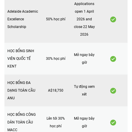
Applications
Adelaide Academic
open 1 April
Excellence
50% học phí
2026 and
Scholarship
close 22 May
2026
HỌC BỔNG SINH
Mở ngay bây
VIÊN QUỐC TẾ
30% học phí
giờ
KENT
HỌC BỔNG ĐA
Tự động xem
DẠNG TOÀN CẦU
A$18,750
xét
ANU
HỌC BỔNG CÔNG
Lên tới 30%
Mở ngay bây
DÂN TOÀN CẦU
học phí
giờ
MACC