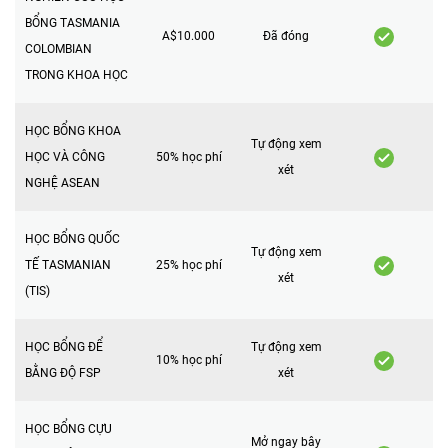
BỔNG TASMANIA
A$10.000
Đã đóng
COLOMBIAN
TRONG KHOA HỌC
HỌC BỔNG KHOA
Tự động xem
HỌC VÀ CÔNG
50% học phí
xét
NGHỆ ASEAN
HỌC BỔNG QUỐC
Tự động xem
TẾ TASMANIAN
25% học phí
xét
(TIS)
HỌC BỔNG ĐỂ
Tự động xem
10% học phí
BẰNG ĐỘ FSP
xét
HỌC BỔNG CỰU
Mở ngay bây