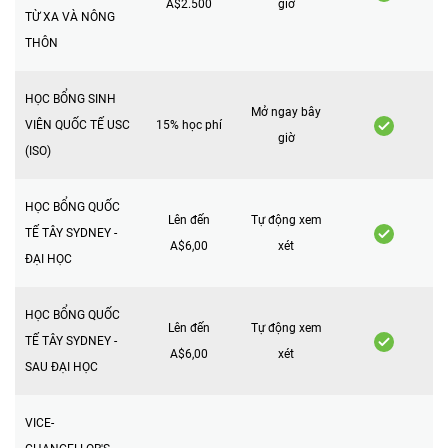
A$2.500
giờ
TỪ XA VÀ NÔNG
THÔN
HỌC BỔNG SINH
Mở ngay bây
VIÊN QUỐC TẾ USC
15% học phí
giờ
(ISO)
HỌC BỔNG QUỐC
Lên đến
Tự động xem
TẾ TÂY SYDNEY -
A$6,00
xét
ĐẠI HỌC
HỌC BỔNG QUỐC
Lên đến
Tự động xem
TẾ TÂY SYDNEY -
A$6,00
xét
SAU ĐẠI HỌC
VICE-