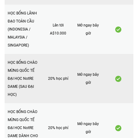
HỌC BỔNG LÃNH
ĐẠO TOÀN CẦU
Lên tới
Mở ngay bây
(INDONESIA /
A$10.000
giờ
MALAYSIA /
SINGAPORE)
HỌC BỔNG CHÀO
MỪNG QUỐC TẾ
Mở ngay bây
ĐẠI HỌC NotRE
20% học phí
giờ
DAME (SAU ĐẠI
HỌC)
HỌC BỔNG CHÀO
MỪNG QUỐC TẾ
Mở ngay bây
ĐẠI HỌC NotRE
20% học phí
giờ
DAME DÀNH CHO