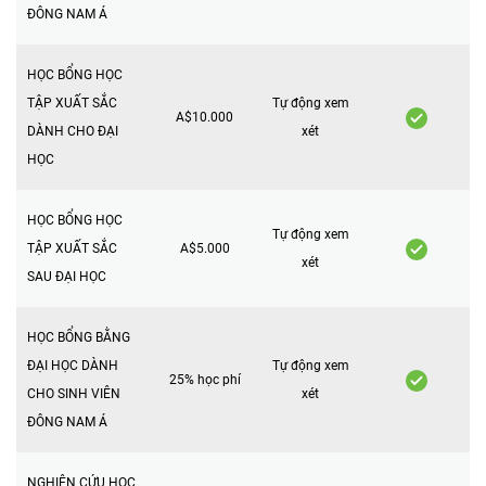
ĐÔNG NAM Á
HỌC BỔNG HỌC
TẬP XUẤT SẮC
Tự động xem
A$10.000
DÀNH CHO ĐẠI
xét
HỌC
HỌC BỔNG HỌC
Tự động xem
TẬP XUẤT SẮC
A$5.000
xét
SAU ĐẠI HỌC
HỌC BỔNG BẰNG
ĐẠI HỌC DÀNH
Tự động xem
25% học phí
CHO SINH VIÊN
xét
ĐÔNG NAM Á
NGHIÊN CỨU HỌC