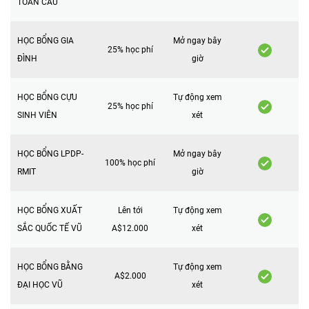
TOÀN CẦU
HỌC BỔNG GIA
Mở ngay bây
25% học phí
ĐÌNH
giờ
HỌC BỔNG CỰU
Tự động xem
25% học phí
SINH VIÊN
xét
HỌC BỔNG LPDP-
Mở ngay bây
100% học phí
RMIT
giờ
HỌC BỔNG XUẤT
Lên tới
Tự động xem
SẮC QUỐC TẾ VŨ
A$12.000
xét
HỌC BỔNG BẰNG
Tự động xem
A$2.000
ĐẠI HỌC VŨ
xét