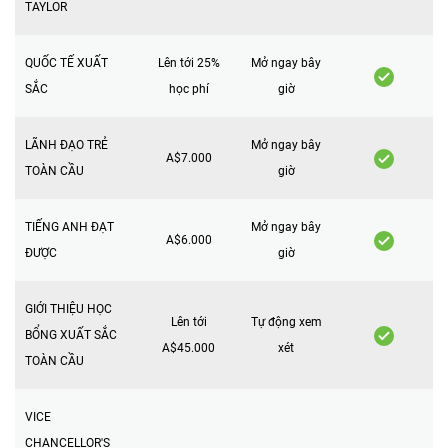
TAYLOR
QUỐC TẾ XUẤT
Lên tới 25%
Mở ngay bây
SẮC
học phí
giờ
LÃNH ĐẠO TRẺ
Mở ngay bây
A$7.000
TOÀN CẦU
giờ
TIẾNG ANH ĐẠT
Mở ngay bây
A$6.000
ĐƯỢC
giờ
GIỚI THIỆU HỌC
Lên tới
Tự động xem
BỔNG XUẤT SẮC
A$45.000
xét
TOÀN CẦU
VICE
CHANCELLOR'S