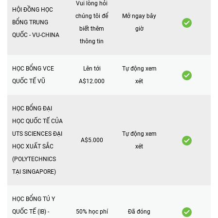
Vui lòng hỏi
HỘI ĐỒNG HỌC
chúng tôi để
Mở ngay bây
BỔNG TRUNG
biết thêm
giờ
QUỐC - VU-CHINA
thông tin
HỌC BỔNG VCE
Lên tới
Tự động xem
QUỐC TẾ VŨ
A$12.000
xét
HỌC BỔNG ĐẠI
HỌC QUỐC TẾ CỦA
UTS SCIENCES ĐẠI
Tự động xem
A$5.000
HỌC XUẤT SẮC
xét
(POLYTECHNICS
TẠI SINGAPORE)
HỌC BỔNG TÚ Y
QUỐC TẾ (IB) -
50% học phí
Đã đóng