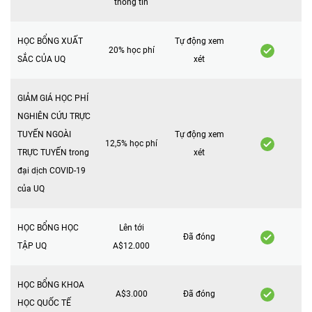
thông tin
HỌC BỔNG XUẤT
Tự động xem
20% học phí
SẮC CỦA UQ
xét
GIẢM GIÁ HỌC PHÍ
NGHIÊN CỨU TRỰC
TUYẾN NGOÀI
Tự động xem
12,5% học phí
TRỰC TUYẾN trong
xét
đại dịch COVID-19
của UQ
HỌC BỔNG HỌC
Lên tới
Đã đóng
TẬP UQ
A$12.000
HỌC BỔNG KHOA
A$3.000
Đã đóng
HỌC QUỐC TẾ