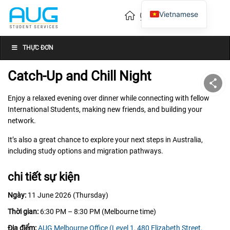
Vietnamese
English
Chinese
THỰC ĐƠN
Catch-Up and Chill Night
Enjoy a relaxed evening over dinner while connecting with fellow
International Students, making new friends, and building your
network.
It’s also a great chance to explore your next steps in Australia,
including study options and migration pathways.
chi tiết sự kiện
Ngày:
11 June 2026 (Thursday)
Thời gian:
6:30 PM – 8:30 PM (Melbourne time)
Địa điểm:
AUG Melbourne Office (Level 1, 480 Elizabeth Street,