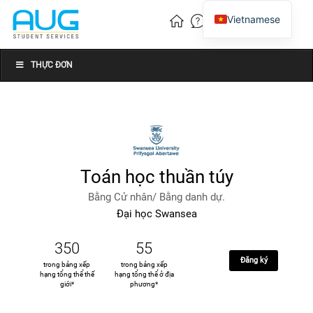
Vietnamese
English
Chinese
THỰC ĐƠN
Toán học thuần túy
Bằng Cử nhân/ Bằng danh dự.
Đại học Swansea
350
55
Đăng ký
trong bảng xếp
trong bảng xếp
hạng tổng thể thế
hạng tổng thể ở địa
giới*
phương*