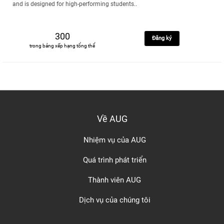
and is designed for high-performing students..
300
Đăng ký
trong bảng xếp hạng tổng thể
Về AUG
Nhiệm vụ của AUG
Quá trình phát triển
Thành viên AUG
Dịch vụ của chúng tôi