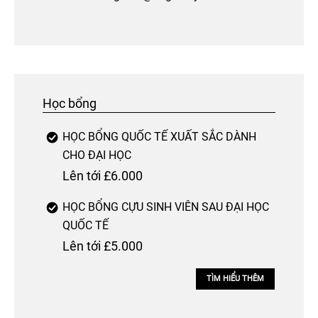
Học bổng
HỌC BỔNG QUỐC TẾ XUẤT SẮC DÀNH
CHO ĐẠI HỌC
Lên tới £6.000
HỌC BỔNG CỰU SINH VIÊN SAU ĐẠI HỌC
QUỐC TẾ
Lên tới £5.000
TÌM HIỂU THÊM