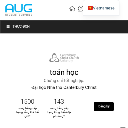
Vietnamese
English
Chinese
THỰC ĐƠN
toán học
Chứng chỉ tốt nghiệp.
Đại học Nhà thờ Canterbury Christ
1500
143
Đăng ký
trong bảng xếp
trong bảng xếp
hạng tổng thể thế
hạng tổng thể ở địa
giới*
phương*