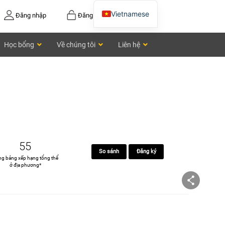
Vietnamese
Đăng nhập
Đăng ký
English
Học bổng
Về chúng tôi
Liên hệ
Chinese
55
So sánh
Đăng ký
ng bảng xếp hạng tổng thể
ở địa phương*