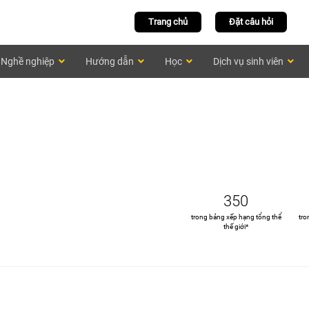
Trang chủ
Đặt câu hỏi
Nghề nghiệp
Hướng dẫn
Học
Dịch vụ sinh viên
350
trong bảng xếp hạng tổng thể
tro
thế giới*