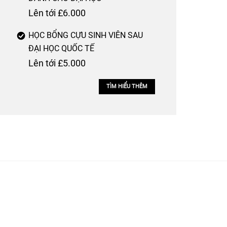
Lên tới £6.000
HỌC BỔNG CỰU SINH VIÊN SAU
ĐẠI HỌC QUỐC TẾ
Lên tới £5.000
TÌM HIỂU THÊM