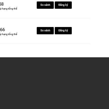
58
So sánh
Đăng ký
p hạng tổng thể
66
So sánh
Đăng ký
p hạng tổng thể