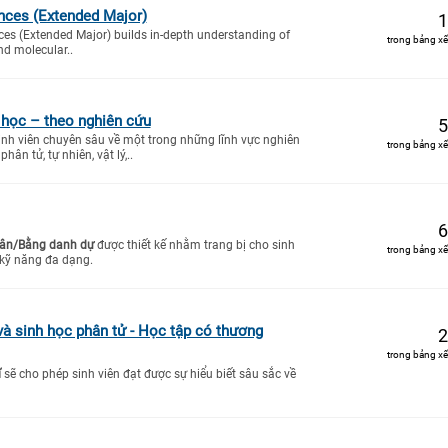
ences (Extended Major)
1
ces (Extended Major) builds in-depth understanding of
trong bảng xế
nd molecular..
học – theo nghiên cứu
5
inh viên chuyên sâu về một trong những lĩnh vực nghiên
trong bảng xế
hân tử, tự nhiên, vật lý,..
6
ân/Bằng danh dự
được thiết kế nhằm trang bị cho sinh
trong bảng xế
 kỹ năng đa dạng.
à sinh học phân tử - Học tập có thương
2
trong bảng xế
ĩ
sẽ cho phép sinh viên đạt được sự hiểu biết sâu sắc về