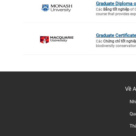
Graduate Diploma o
Các
Bằng tốt nghiệp
of G
course that provides exper
Graduate Certificat
Các
Chứng chỉ tốt nghiệ
biodiversity conservation,
Về 
Nh
Quá
Th