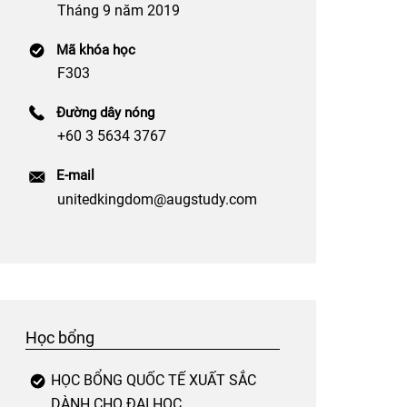
Tháng 9 năm 2019
Mã khóa học
F303
Đường dây nóng
+60 3 5634 3767
E-mail
unitedkingdom@augstudy.com
Học bổng
HỌC BỔNG QUỐC TẾ XUẤT SẮC
DÀNH CHO ĐẠI HỌC