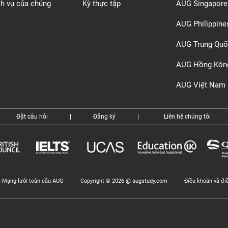
ch vụ của chúng
Kỳ thực tập
AUG Singapore
AUG Philippine
AUG Trung Quố
AUG Hồng Kôn
AUG Việt Nam
Đặt câu hỏi
|
Đăng ký
|
Liên hệ chúng tôi
a Mạng lưới toàn cầu AUG
Copyright © 2026 @ augstudy.com
Điều khoản và đi