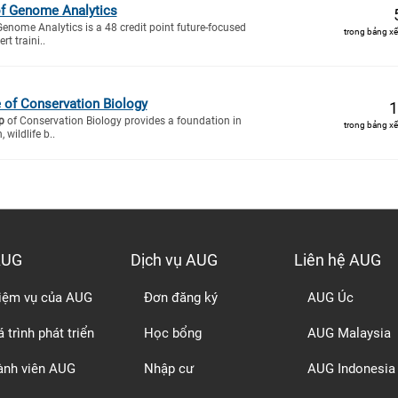
f Genome Analytics
enome Analytics is a 48 credit point future-focused
trong bảng xế
t traini..
e of Conservation Biology
1
p
of Conservation Biology provides a foundation in
trong bảng xế
 wildlife b..
AUG
Dịch vụ AUG
Liên hệ AUG
iệm vụ của AUG
Đơn đăng ký
AUG Úc
 trình phát triển
Học bổng
AUG Malaysia
ành viên AUG
Nhập cư
AUG Indonesia