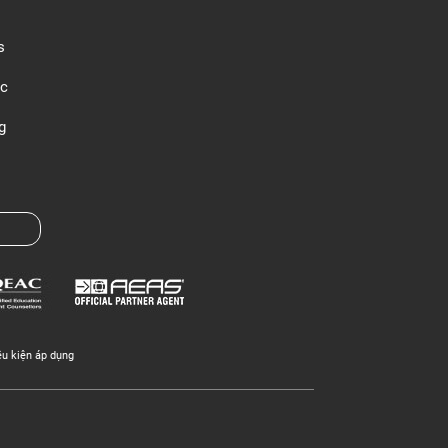
s
c
g
ều kiện áp dụng