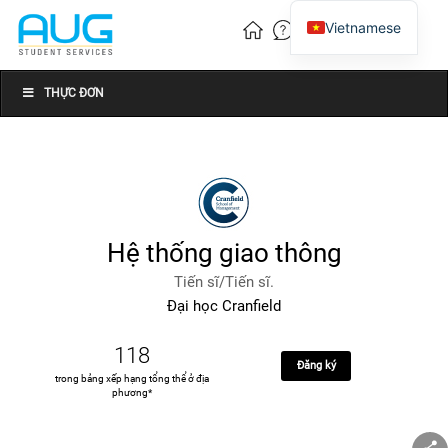
Vietnamese
English
Chinese
THỰC ĐƠN
Hệ thống giao thông
Tiến sĩ/Tiến sĩ.
Đại học Cranfield
118
Đăng ký
trong bảng xếp hạng tổng thể ở địa
phương*