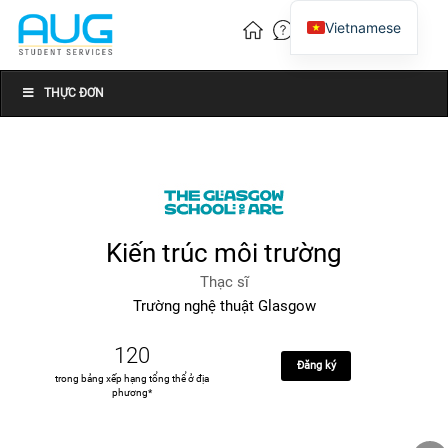
Vietnamese
English
Chinese
THỰC ĐƠN
Kiến trúc môi trường
Thạc sĩ
Trường nghệ thuật Glasgow
120
Đăng ký
trong bảng xếp hạng tổng thể ở địa
phương*