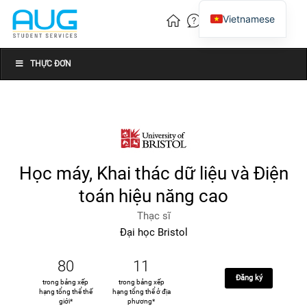
Vietnamese
English
Chinese
THỰC ĐƠN
Học máy, Khai thác dữ liệu và Điện
toán hiệu năng cao
Thạc sĩ
Đại học Bristol
80
11
Đăng ký
trong bảng xếp
trong bảng xếp
hạng tổng thể thế
hạng tổng thể ở địa
giới*
phương*