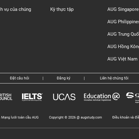
ch vụ của chúng
Kỳ thực tập
AUG Singapore
AUG Philippine
AUG Trung Quố
AUG Hồng Kôn
AUG Việt Nam
Đặt câu hỏi
|
Đăng ký
|
Liên hệ chúng tôi
a Mạng lưới toàn cầu AUG
Copyright © 2026 @ augstudy.com
Điều khoản và đi