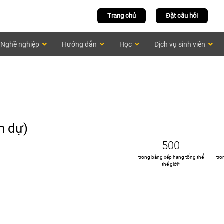
Trang chủ
Đặt câu hỏi
Nghề nghiệp
Hướng dẫn
Học
Dịch vụ sinh viên
h dự)
500
trong bảng xếp hạng tổng thể
tro
thế giới*