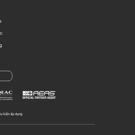
s
c
g
ều kiện áp dụng