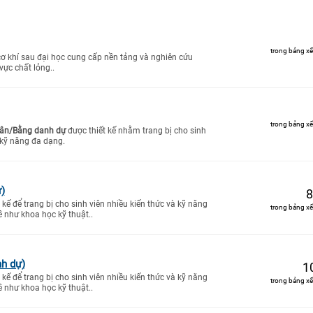
trong bảng xế
cơ khí sau đại học cung cấp nền tảng và nghiên cứu
vực chất lỏng..
trong bảng xế
ân/Bằng danh dự
được thiết kế nhằm trang bị cho sinh
 kỹ năng đa dạng.
)
8
kế để trang bị cho sinh viên nhiều kiến thức và kỹ năng
trong bảng xế
ề như khoa học kỹ thuật..
nh dự)
1
kế để trang bị cho sinh viên nhiều kiến thức và kỹ năng
trong bảng xế
ề như khoa học kỹ thuật..