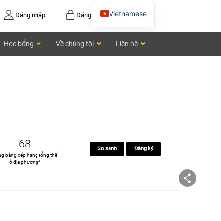
Vietnamese
Đăng nhập
Đăng ký
English
Học bổng
Về chúng tôi
Liên hệ
Chinese
68
So sánh
Đăng ký
ng bảng xếp hạng tổng thể
ở địa phương*