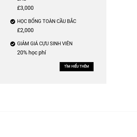
£3,000
HỌC BỔNG TOÀN CẦU BẮC
£2,000
GIẢM GIÁ CỰU SINH VIÊN
20% học phí
TÌM HIỂU THÊM