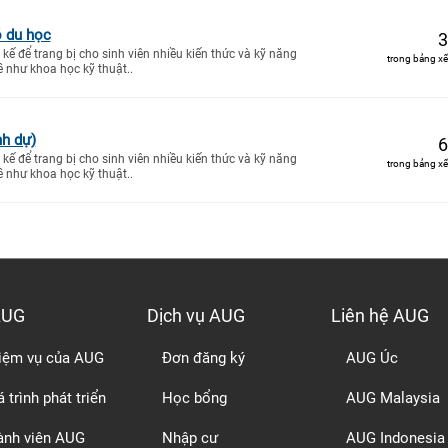
ó du học
3
kế để trang bị cho sinh viên nhiều kiến thức và kỹ năng
trong bảng xế
ề như khoa học kỹ thuật..
nh dự)
6
kế để trang bị cho sinh viên nhiều kiến thức và kỹ năng
trong bảng xế
ề như khoa học kỹ thuật..
AUG
Dịch vụ AUG
Liên hệ AUG
iệm vụ của AUG
Đơn đăng ký
AUG Úc
 trình phát triển
Học bổng
AUG Malaysia
ành viên AUG
Nhập cư
AUG Indonesia