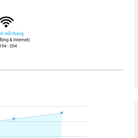
ích mỗi tháng
 động & Internet)
154 - 204