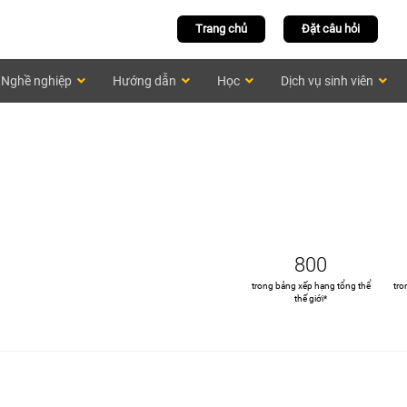
Trang chủ
Đặt câu hỏi
Nghề nghiệp
Hướng dẫn
Học
Dịch vụ sinh viên
800
trong bảng xếp hạng tổng thể
tro
thế giới*