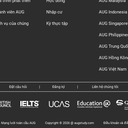
 trình phát triển
Học bổng
AUG Malaysia
ành viên AUG
Nhập cư
AUG Indonesia
ch vụ của chúng
Kỳ thực tập
AUG Singapore
AUG Philippine
AUG Trung Quố
AUG Hồng Kôn
AUG Việt Nam
Đặt câu hỏi
|
Đăng ký
|
Liên hệ chúng tôi
a Mạng lưới toàn cầu AUG
Copyright © 2026 @ augstudy.com
Điều khoản và đi