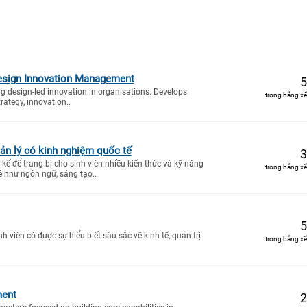
Design Innovation Management
5
design-led innovation in organisations. Develops
trong bảng xế
trategy, innovation..
ản lý có kinh nghiệm quốc tế
3
kế để trang bị cho sinh viên nhiều kiến thức và kỹ năng
trong bảng xế
ề như ngôn ngữ, sáng tạo..
5
h viên có được sự hiểu biết sâu sắc về kinh tế, quản trị
trong bảng xế
ment
2