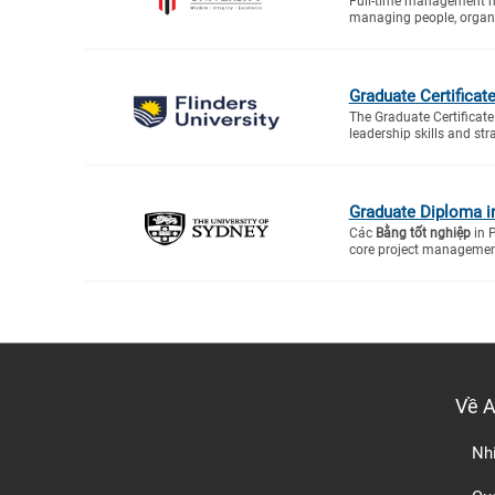
Full-time management mas
managing people, organi
Graduate Certificat
The Graduate Certificate
leadership skills and stra
Graduate Diploma i
Các
Bằng tốt nghiệp
in 
core project management
Về 
Nh