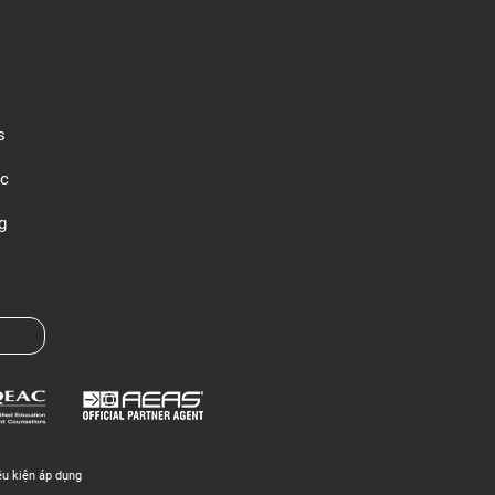
s
c
g
ều kiện áp dụng