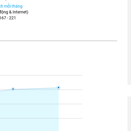
ích mỗi tháng
 động & Internet)
167 - 221