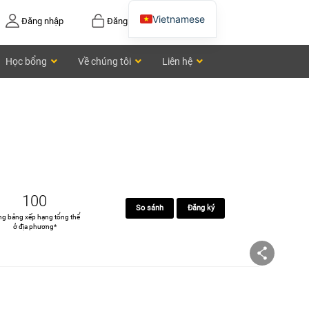
Vietnamese
Đăng nhập
Đăng ký
English
Học bổng
Về chúng tôi
Liên hệ
Chinese
100
So sánh
Đăng ký
ng bảng xếp hạng tổng thể
ở địa phương*