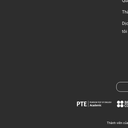
Quá
Th
Dị
tôi
Thành viên củ