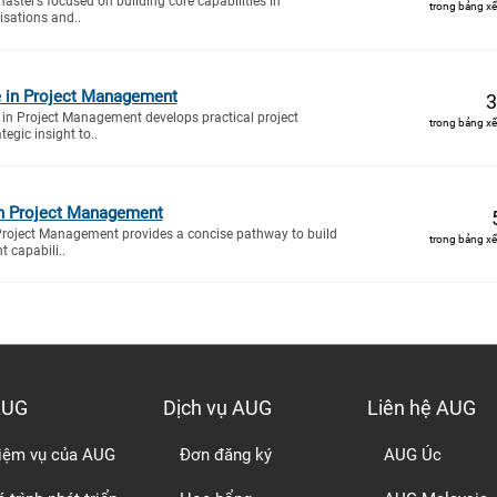
ter’s focused on building core capabilities in
trong bảng xế
sations and..
e in Project Management
3
 in Project Management develops practical project
trong bảng xế
tegic insight to..
n Project Management
Project Management provides a concise pathway to build
trong bảng xế
 capabili..
AUG
Dịch vụ AUG
Liên hệ AUG
iệm vụ của AUG
Đơn đăng ký
AUG Úc