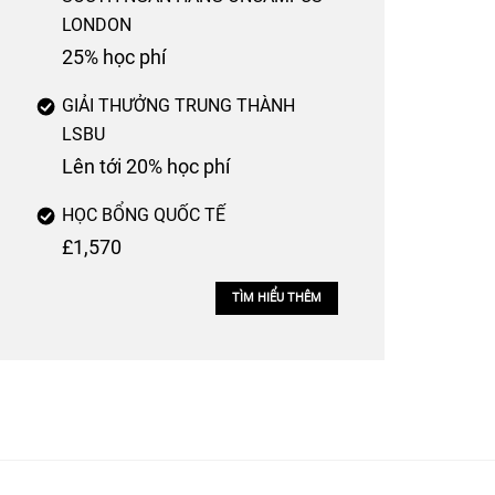
LONDON
25% học phí
GIẢI THƯỞNG TRUNG THÀNH
LSBU
Lên tới 20% học phí
HỌC BỔNG QUỐC TẾ
£1,570
TÌM HIỂU THÊM