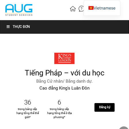
Vietnamese
English
Chinese
THỰC ĐƠN
Tiếng Pháp – với du học
Bằng Cử nhân/ Bằng danh dự.
Cao đẳng King's Luân Đôn
36
6
Đăng ký
trong bảng xếp
trong bảng xếp
hạng tổng thể thế
hạng tổng thể ở địa
giới*
phương*