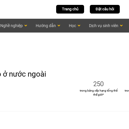
Trang chủ
Đặt câu hỏi
Nghề nghiệp
Hướng dẫn
Học
Dịch vụ sinh viên
ập ở nước ngoài
250
trong bảng xếp hạng tổng thể
tro
thế giới*