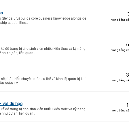
ss
s (Bengaluru) builds core business knowledge alongside
trong bảng xế
ip capabilities,..
6
kế để trang bị cho sinh viên nhiều kiến thức và kỹ năng
trong bảng xế
 như dự án, liên quan..
3
sẽ phát triển chuyên môn cụ thể về kinh tế, quản trị kinh
trong bảng xế
ồn nhân lực..
– với du học
1
kế để trang bị cho sinh viên nhiều kiến thức và kỹ năng
trong bảng xế
 như dự án, liên quan..