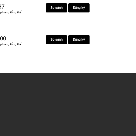
37
So sánh
Đăng ký
p hạng tổng thể
00
So sánh
Đăng ký
p hạng tổng thể