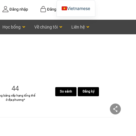
Vietnamese
Đăng nhập
Đăng ký
English
Học bổng
Về chúng tôi
Liên hệ
Chinese
44
So sánh
Đăng ký
ng bảng xếp hạng tổng thể
ở địa phương*