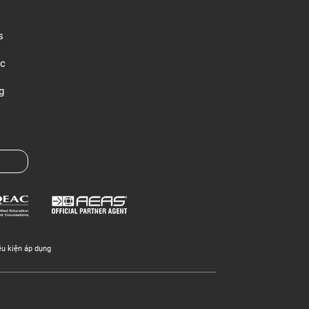
s
c
g
ều kiện áp dụng