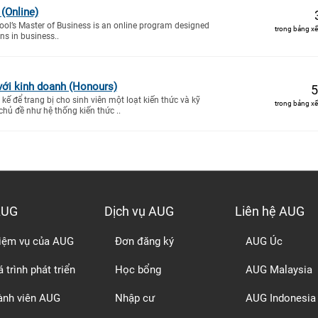
(Online)
ol’s Master of Business is an online program designed
trong bảng xế
ns in business..
với kinh doanh (Honours)
5
kế để trang bị cho sinh viên một loạt kiến thức và kỹ
trong bảng xế
chủ đề như hệ thống kiến thức ..
AUG
Dịch vụ AUG
Liên hệ AUG
iệm vụ của AUG
Đơn đăng ký
AUG Úc
 trình phát triển
Học bổng
AUG Malaysia
ành viên AUG
Nhập cư
AUG Indonesia