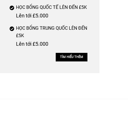
HỌC BỔNG QUỐC TẾ LÊN ĐẾN £5K
Lên tới £5.000
HỌC BỔNG TRUNG QUỐC LÊN ĐẾN
£5K
Lên tới £5.000
TÌM HIỂU THÊM