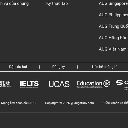
ch vụ của chúng
Kỳ thực tập
AUG Singapore
AUG Philippine
AUG Trung Quố
AUG Hồng Kôn
AUG Việt Nam
Đặt câu hỏi
|
Đăng ký
|
Liên hệ chúng tôi
a Mạng lưới toàn cầu AUG
Copyright © 2026 @ augstudy.com
Điều khoản và đi