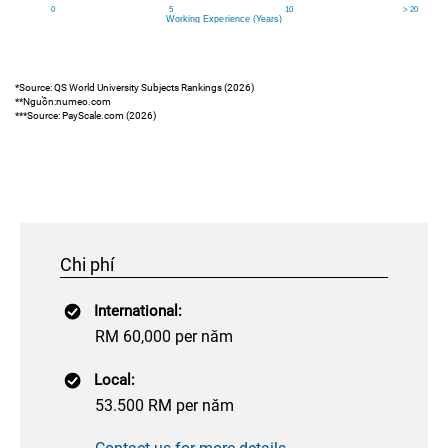
*Source: QS World University Subjects Rankings (2026)
**Nguồn:numeo.com
***Source: PayScale.com (2026)
Chi phí
International:
RM 60,000 per năm
Local:
53.500 RM per năm