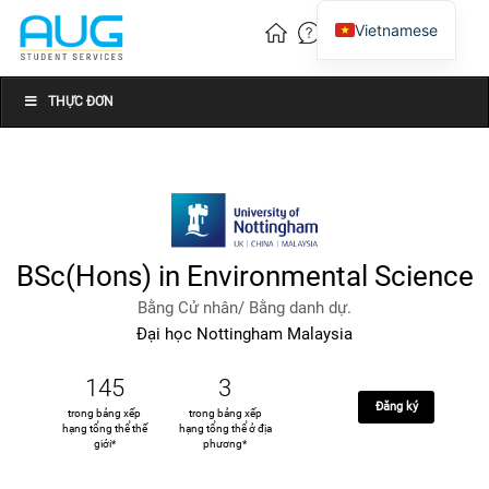
Vietnamese
English
Chinese
THỰC ĐƠN
BSc(Hons) in Environmental Science
Bằng Cử nhân/ Bằng danh dự.
Đại học Nottingham Malaysia
145
3
Đăng ký
trong bảng xếp
trong bảng xếp
hạng tổng thể thế
hạng tổng thể ở địa
giới*
phương*