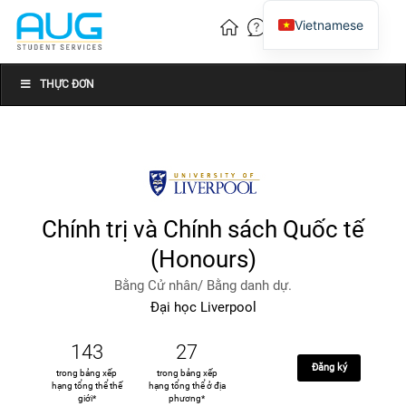
Vietnamese
English
Chinese
THỰC ĐƠN
Chính trị và Chính sách Quốc tế
(Honours)
Bằng Cử nhân/ Bằng danh dự.
Đại học Liverpool
143
27
Đăng ký
trong bảng xếp
trong bảng xếp
hạng tổng thể thế
hạng tổng thể ở địa
giới*
phương*